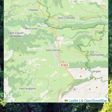
Leaflet
|
©
OpenStreetMap